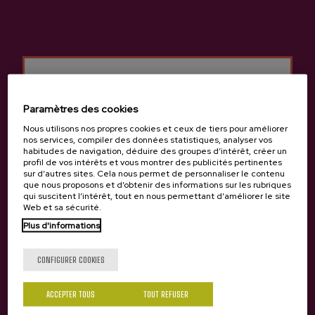
ZURetik Moko AOP Euskal
BATEKO Euskal Sagardoa
Sagardoa
AOP
8,47 €
8,06 €
Paramètres des cookies
Nous utilisons nos propres cookies et ceux de tiers pour améliorer
nos services, compiler des données statistiques, analyser vos
habitudes de navigation, déduire des groupes d’intérêt, créer un
profil de vos intérêts et vous montrer des publicités pertinentes
sur d’autres sites. Cela nous permet de personnaliser le contenu
que nous proposons et d’obtenir des informations sur les rubriques
qui suscitent l’intérêt, tout en nous permettant d’améliorer le site
Web et sa sécurité.
Tu as 18 ans?
Plus d'informations
CONFIGURER COOKIES
Oui
Non
ACCEPTER TOUS
TOUT REFUSER