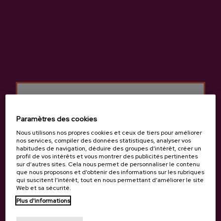
électroniques et fichiers qui y sont contenus, bien que nous
fournissions tous les moyens nécessaires et les mesures de
sécurité appropriées pour éviter la présence de ces éléments
nuisibles.
MESURE DE SÉCURITÉ
Les données personnelles communiquées par l'utilisateur à
Sagardoa Route peuvent être stockées dans des bases de
données automatisées ou non et dont la propriété correspond
exclusivement à Sagardoa Route, en assumant toutes les
Paramètres des cookies
mesures techniques, organisationnelles et de sécurité qui
garantissent la confidentialité, l'intégrité et la qualité des
Nous utilisons nos propres cookies et ceux de tiers pour améliorer
nos services, compiler des données statistiques, analyser vos
informations qui y sont contenues conformément à les
habitudes de navigation, déduire des groupes d’intérêt, créer un
dispositions de la réglementation en vigueur sur la protection
profil de vos intérêts et vous montrer des publicités pertinentes
des données.
sur d’autres sites. Cela nous permet de personnaliser le contenu
que nous proposons et d’obtenir des informations sur les rubriques
qui suscitent l’intérêt, tout en nous permettant d’améliorer le site
DROITS DE PROPRIÉTÉ
Web et sa sécurité.
INTELLECTUELLE ET INDUSTRIELLE
Tu as 18 ans?
Plus d'informations
En vertu des dispositions des articles 8 et 32.1, deuxième alinéa,