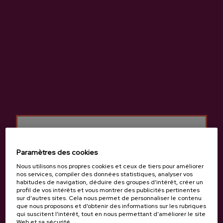
3,75 €
3,65 €
Paramètres des cookies
Nous utilisons nos propres cookies et ceux de tiers pour améliorer
nos services, compiler des données statistiques, analyser vos
Cidre A.O.P. Añota
Cidre Naturel A.O.P. Petritegi
habitudes de navigation, déduire des groupes d’intérêt, créer un
profil de vos intérêts et vous montrer des publicités pertinentes
3,65 €
2,44 €
sur d’autres sites. Cela nous permet de personnaliser le contenu
que nous proposons et d’obtenir des informations sur les rubriques
qui suscitent l’intérêt, tout en nous permettant d’améliorer le site
Web et sa sécurité.