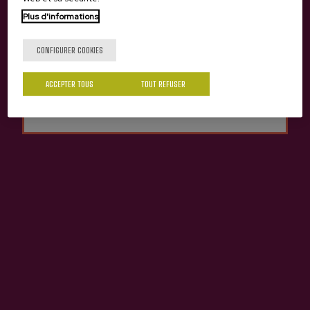
Tu as 18 ans?
Plus d'informations
CONFIGURER COOKIES
Oui
Non
ACCEPTER TOUS
TOUT REFUSER
Cidre A.O.P. Astarbe
Cidre A.O.P. Lizeaga
3,86 €
3,65 €