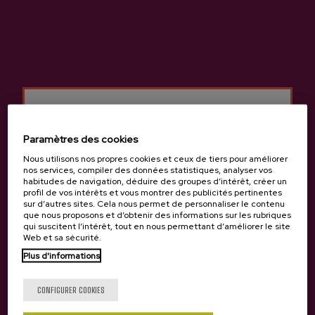
Cidre A.O.P. Irigoien
3,65 €
Paramètres des cookies
Retour en haut
Nous utilisons nos propres cookies et ceux de tiers pour améliorer
nos services, compiler des données statistiques, analyser vos
habitudes de navigation, déduire des groupes d’intérêt, créer un
profil de vos intérêts et vous montrer des publicités pertinentes
sur d’autres sites. Cela nous permet de personnaliser le contenu
que nous proposons et d’obtenir des informations sur les rubriques
qui suscitent l’intérêt, tout en nous permettant d’améliorer le site
Web et sa sécurité.
Tu as 18 ans?
Contact
Plus d'informations
Nabarra Oñatz 7 bajo
20115 Astigarraga
CONFIGURER COOKIES
Gipuzkoa