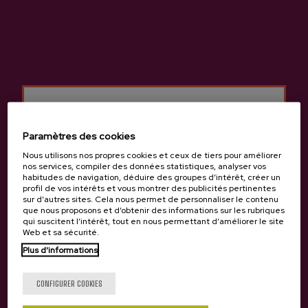
Cidre Naturel Astarbe
Cidre A.O.P. Astarbe
3,05 €
3,86 €
Paramètres des cookies
Retour en haut
Nous utilisons nos propres cookies et ceux de tiers pour améliorer
nos services, compiler des données statistiques, analyser vos
habitudes de navigation, déduire des groupes d’intérêt, créer un
profil de vos intérêts et vous montrer des publicités pertinentes
sur d’autres sites. Cela nous permet de personnaliser le contenu
que nous proposons et d’obtenir des informations sur les rubriques
qui suscitent l’intérêt, tout en nous permettant d’améliorer le site
Web et sa sécurité.
Tu as 18 ans?
Contact
Plus d'informations
Nabarra Oñatz 7 bajo
20115 Astigarraga
CONFIGURER COOKIES
Gipuzkoa