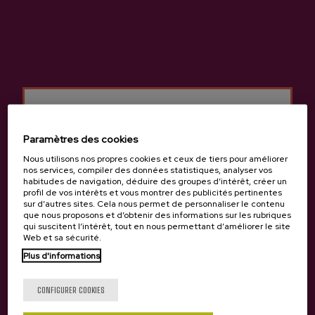
Cidre A.O.P. Zabala
3,65 €
Paramètres des cookies
Retour en haut
Nous utilisons nos propres cookies et ceux de tiers pour améliorer
nos services, compiler des données statistiques, analyser vos
habitudes de navigation, déduire des groupes d’intérêt, créer un
profil de vos intérêts et vous montrer des publicités pertinentes
sur d’autres sites. Cela nous permet de personnaliser le contenu
que nous proposons et d’obtenir des informations sur les rubriques
qui suscitent l’intérêt, tout en nous permettant d’améliorer le site
Web et sa sécurité.
Tu as 18 ans?
Contact
Plus d'informations
Nabarra Oñatz 7 bajo
20115 Astigarraga
CONFIGURER COOKIES
Gipuzkoa