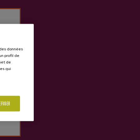
r des données
n profil de
rmet de
ues qui
EFUSER