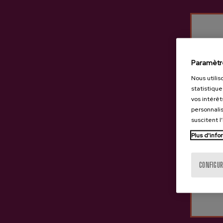
Paramètr
Nous utilis
statistique
vos intérêt
personnalis
suscitent l
Plus d'info
CONFIGUR
Cidre A.O.P. Axpe