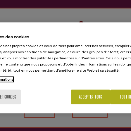
es des cookies
ons nos propres cookies et ceux de tiers pour améliorer nos services, compile
s, analyser vos habitudes de navigation, déduire des groupes d’intérêt, créer u
s et vous montrer des publicités pertinentes sur d’autres sites. Cela nous pe
er le contenu que nous proposons et d’obtenir des informations sur les rubriq
’intérêt, tout en nous permettant d’améliorer le site Web et sa sécurité.
Tu as 18 ans?
rmations
ER COOKIES
ACCEPTER TOUS
TOUT R
Oui
Non