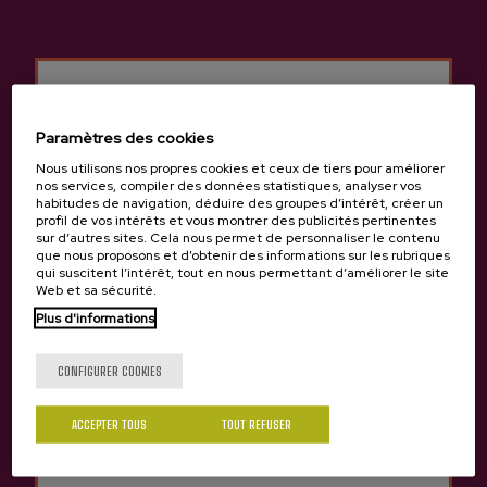
Paramètres des cookies
Nous utilisons nos propres cookies et ceux de tiers pour améliorer
nos services, compiler des données statistiques, analyser vos
habitudes de navigation, déduire des groupes d’intérêt, créer un
Précédent
Suivan
profil de vos intérêts et vous montrer des publicités pertinentes
Produits de cidrerie Begiristain
sur d’autres sites. Cela nous permet de personnaliser le contenu
que nous proposons et d’obtenir des informations sur les rubriques
qui suscitent l’intérêt, tout en nous permettant d’améliorer le site
Web et sa sécurité.
Tu as 18 ans?
Plus d'informations
CONFIGURER COOKIES
Oui
Non
ACCEPTER TOUS
TOUT REFUSER