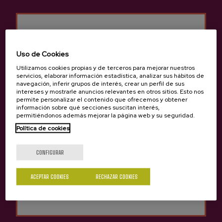
Uso de Cookies
Anterior
Siguie
Productos de Sidrería Axpe
Utilizamos cookies propias y de terceros para mejorar nuestros
servicios, elaborar información estadística, analizar sus hábitos de
navegación, inferir grupos de interés, crear un perfil de sus
intereses y mostrarle anuncios relevantes en otros sitios. Esto nos
permite personalizar el contenido que ofrecemos y obtener
información sobre qué secciones suscitan interés,
permitiéndonos además mejorar la página web y su seguridad.
Política de cookies
¿Eres mayor de edad?
CONFIGURAR
Sí
No
ACEPTAR COOKIES
RECHAZAR COOKIES