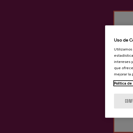
Uso de C
Utilizamos 
estadística
intereses y
que ofrece
mejorar la
Política de
CONF
Sidra D.O. Natural Akarregi