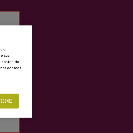
ación
de sus
el contenido
donos además
 COOKIES