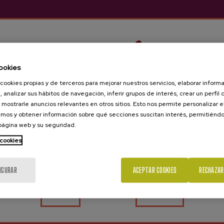
ookies
cookies propias y de terceros para mejorar nuestros servicios, elaborar inform
, analizar sus hábitos de navegación, inferir grupos de interés, crear un perfil 
 mostrarle anuncios relevantes en otros sitios. Esto nos permite personalizar 
mos y obtener información sobre qué secciones suscitan interés, permitién
 página web y su seguridad.
¿Eres mayor de edad?
 cookies
IGURAR
ACEPTAR COOKIES
RECHAZAR
Sí
No