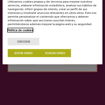
Utilizamos cookies propias y de terceros para mejorar nuestros
servicios, elaborar información estadística, analizar sus hábitos de
navegación, inferir grupos de interés, crear un perfil de sus
intereses y mostrarle anuncios relevantes en otros sitios. Esto nos
permite personalizar el contenido que ofrecemos y obtener
información sobre qué secciones suscitan interés,
permitiéndonos además mejorar la página web y su seguridad.
Política de cookies
¿Eres mayor de edad?
CONFIGURAR
Sí
No
ACEPTAR COOKIES
RECHAZAR COOKIES
Sidra Natural Elorrabi
3,05 €
Anterior
Siguie
Otras sidrerías que pueden interesarte