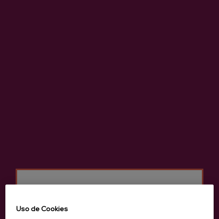
Anterior
Siguie
Productos de Sidrería Elorrabi
Uso de Cookies