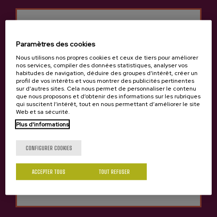
Paramètres des cookies
Nous utilisons nos propres cookies et ceux de tiers pour améliorer
Précédent
Suivan
Produits de cidrerie Akarregi
nos services, compiler des données statistiques, analyser vos
habitudes de navigation, déduire des groupes d’intérêt, créer un
profil de vos intérêts et vous montrer des publicités pertinentes
sur d’autres sites. Cela nous permet de personnaliser le contenu
que nous proposons et d’obtenir des informations sur les rubriques
qui suscitent l’intérêt, tout en nous permettant d’améliorer le site
Web et sa sécurité.
Tu as 18 ans?
Plus d'informations
CONFIGURER COOKIES
Oui
Non
ACCEPTER TOUS
TOUT REFUSER