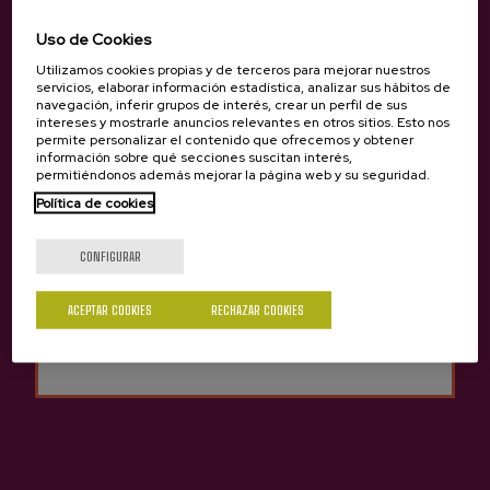
de los datos, a menos que ello suponga formalidades, costes o
trámites desproporcionados.
Uso de Cookies
Utilizamos cookies propias y de terceros para mejorar nuestros
En caso de que la integridad, confidencialidad o seguridad de los
servicios, elaborar información estadística, analizar sus hábitos de
datos de carácter personal del usuario se vean comprometidas,
navegación, inferir grupos de interés, crear un perfil de sus
intereses y mostrarle anuncios relevantes en otros sitios. Esto nos
el responsable del tratamiento se compromete a informar al
permite personalizar el contenido que ofrecemos y obtener
usuario por todo medio.
información sobre qué secciones suscitan interés,
permitiéndonos además mejorar la página web y su seguridad.
Encargado de la protección de datos
Política de cookies
¿Eres mayor de edad?
Por otro lado, el usuario queda informado de que la persona
CONFIGURAR
designada como Encargada de la Protección de Datos es: Amaia
Zubeldia
Sí
No
ACEPTAR COOKIES
RECHAZAR COOKIES
La función del Encargado de la Protección de datos es la de
asegurar el cumplimiento de las disposiciones nacionales y
supranacionales relativas a la recogida y al tratamiento de
datos de carácter personal. Se le puede nombrar (Data
ProtectionOfficer).
Se puede contactar al delegado de la protección de datos por
mail: amaia@sagardoa.eus