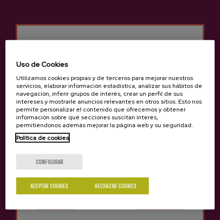
Uso de Cookies
Utilizamos cookies propias y de terceros para mejorar nuestros
Anterior
Siguie
servicios, elaborar información estadística, analizar sus hábitos de
Productos de Sidrería Sarasola
navegación, inferir grupos de interés, crear un perfil de sus
intereses y mostrarle anuncios relevantes en otros sitios. Esto nos
permite personalizar el contenido que ofrecemos y obtener
información sobre qué secciones suscitan interés,
permitiéndonos además mejorar la página web y su seguridad.
Política de cookies
¿Eres mayor de edad?
CONFIGURAR
Sí
No
ACEPTAR COOKIES
RECHAZAR COOKIES