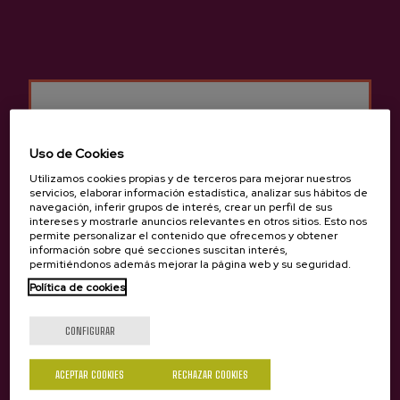
Sidra D.O. Natural Isastegi
Sidra D.O. Natural Zelaia Lata
Lata ECO
2,50 €
1,75 €
Uso de Cookies
Utilizamos cookies propias y de terceros para mejorar nuestros
servicios, elaborar información estadística, analizar sus hábitos de
navegación, inferir grupos de interés, crear un perfil de sus
intereses y mostrarle anuncios relevantes en otros sitios. Esto nos
permite personalizar el contenido que ofrecemos y obtener
información sobre qué secciones suscitan interés,
permitiéndonos además mejorar la página web y su seguridad.
Política de cookies
¿Eres mayor de edad?
CONFIGURAR
Sí
No
ACEPTAR COOKIES
RECHAZAR COOKIES