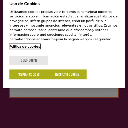
Uso de Cookies
Utilizamos cookies propias y de terceros para mejorar nuestros
servicios, elaborar información estadística, analizar sus hábitos de
navegación, inferir grupos de interés, crear un perfil de sus
intereses y mostrarle anuncios relevantes en otros sitios. Esto nos
permite personalizar el contenido que ofrecemos y obtener
información sobre qué secciones suscitan interés,
permitiéndonos además mejorar la página web y su seguridad.
Política de cookies
¿Eres mayor de edad?
CONFIGURAR
Sí
No
ACEPTAR COOKIES
RECHAZAR COOKIES
Sidra D.O. Natural Aburuza
Sidra D.O. Premium
Aburuza
3,65 €
4,05 €
Anterior
Siguie