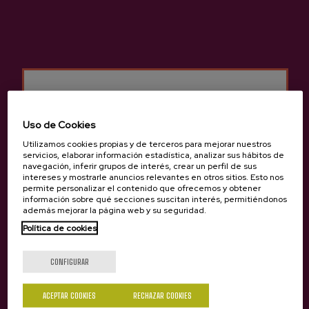
Sidrería Aburuza
Otros productos que
Uso de Cookies
pueden interesarte
Utilizamos cookies propias y de terceros para mejorar nuestros
servicios, elaborar información estadística, analizar sus hábitos de
navegación, inferir grupos de interés, crear un perfil de sus
intereses y mostrarle anuncios relevantes en otros sitios. Esto nos
permite personalizar el contenido que ofrecemos y obtener
información sobre qué secciones suscitan interés, permitiéndonos
además mejorar la página web y su seguridad.
Política de cookies
¿Eres mayor de edad?
CONFIGURAR
Sí
No
ACEPTAR COOKIES
RECHAZAR COOKIES