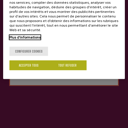
nos services, compiler des données statistiques, analyser vos
habitudes de navigation, déduire des groupes d’intérêt, créer un
Cidre A.O.P. Bio Oiharte
Cidre A.O.P. Cannete
profil de vos intérêts et vous montrer des publicités pertinentes
Oiharte
4,05 €
sur d’autres sites. Cela nous permet de personnaliser le contenu
que nous proposons et d’obtenir des informations sur les rubriques
3,25 €
qui suscitent l’intérêt, tout en nous permettant d’améliorer le site
Web et sa sécurité.
Tu as 18 ans?
Plus d'informations
Expériences de cidrerie Oiharte
CONFIGURER COOKIES
Précédent
Suivant
Oui
Non
ACCEPTER TOUS
TOUT REFUSER