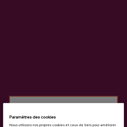
Précédent
Suivan
Produits de cidrerie Oiharte
Paramètres des cookies
Nous utilisons nos propres cookies et ceux de tiers pour améliorer