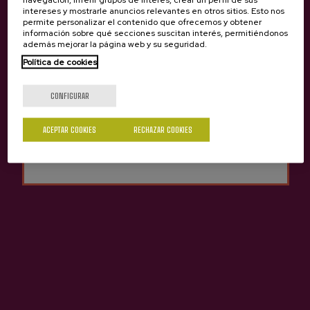
intereses y mostrarle anuncios relevantes en otros sitios. Esto nos
permite personalizar el contenido que ofrecemos y obtener
información sobre qué secciones suscitan interés, permitiéndonos
además mejorar la página web y su seguridad.
Sidrería Gurutzeta
Política de cookies
¿Eres mayor de edad?
CONFIGURAR
Sí
No
ACEPTAR COOKIES
RECHAZAR COOKIES
Contacto
Nabarra Oñatz 7 bajo
20115 Astigarraga
Gipuzkoa
+34 943 336 811
info@sagardoa.eus