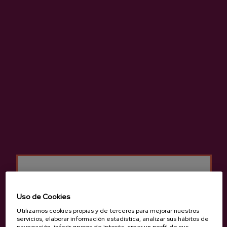
Sidra natural de gran calidad elaborada 100 % con manzana
autóctona.
Más información de sidrería Gurutzeta
Características
Uso de Cookies
Utilizamos cookies propias y de terceros para mejorar nuestros
servicios, elaborar información estadística, analizar sus hábitos de
Sidra Vasca D.O.
navegación, inferir grupos de interés, crear un perfil de sus