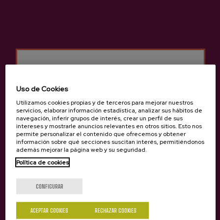
Sidrería Altzueta
Otros productos que
Uso de Cookies
pueden interesarte
Utilizamos cookies propias y de terceros para mejorar nuestros
servicios, elaborar información estadística, analizar sus hábitos de
navegación, inferir grupos de interés, crear un perfil de sus
intereses y mostrarle anuncios relevantes en otros sitios. Esto nos
permite personalizar el contenido que ofrecemos y obtener
información sobre qué secciones suscitan interés, permitiéndonos
además mejorar la página web y su seguridad.
Política de cookies
¿Eres mayor de edad?
CONFIGURAR
Sí
No
ACEPTAR COOKIES
RECHAZAR COOKIES