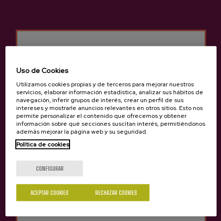
Otros productos que
pueden interesarte
Uso de Cookies
Utilizamos cookies propias y de terceros para mejorar nuestros
servicios, elaborar información estadística, analizar sus hábitos de
navegación, inferir grupos de interés, crear un perfil de sus
intereses y mostrarle anuncios relevantes en otros sitios. Esto nos
permite personalizar el contenido que ofrecemos y obtener
información sobre qué secciones suscitan interés, permitiéndonos
además mejorar la página web y su seguridad.
Política de cookies
¿Eres mayor de edad?
CONFIGURAR
Sí
No
ACEPTAR COOKIES
RECHAZAR COOKIES