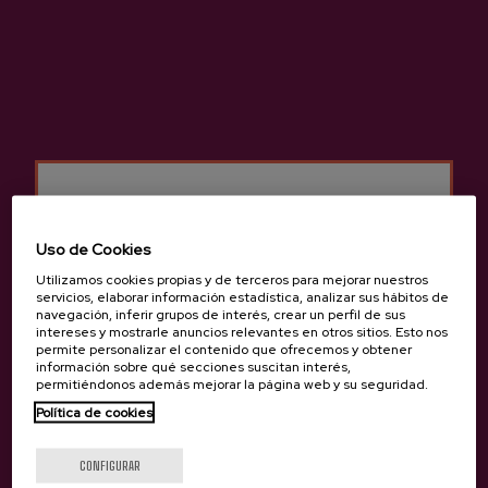
Uso de Cookies
Utilizamos cookies propias y de terceros para mejorar nuestros
servicios, elaborar información estadística, analizar sus hábitos de
navegación, inferir grupos de interés, crear un perfil de sus
intereses y mostrarle anuncios relevantes en otros sitios. Esto nos
permite personalizar el contenido que ofrecemos y obtener
información sobre qué secciones suscitan interés,
permitiéndonos además mejorar la página web y su seguridad.
Anterior
Siguie
Productos de Sidrería Saizar
Política de cookies
¿Eres mayor de edad?
CONFIGURAR