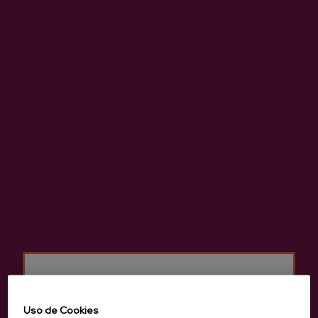
Anterior
Siguie
Productos de Sidrería Astiazaran
Uso de Cookies