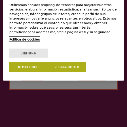
Utilizamos cookies propias y de terceros para mejorar nuestros
servicios, elaborar información estadística, analizar sus hábitos de
navegación, inferir grupos de interés, crear un perfil de sus
intereses y mostrarle anuncios relevantes en otros sitios. Esto nos
permite personalizar el contenido que ofrecemos y obtener
información sobre qué secciones suscitan interés,
permitiéndonos además mejorar la página web y su seguridad.
Política de cookies
¿Eres mayor de edad?
CONFIGURAR
Sí
No
SAGARTXERRI – Sidra de
Sidra Natural Astiazaran
ACEPTAR COOKIES
RECHAZAR COOKIES
cereza
11:11
7,41 €
2,80 €
Anterior
Siguie
Otras sidrerías que pueden interesarte