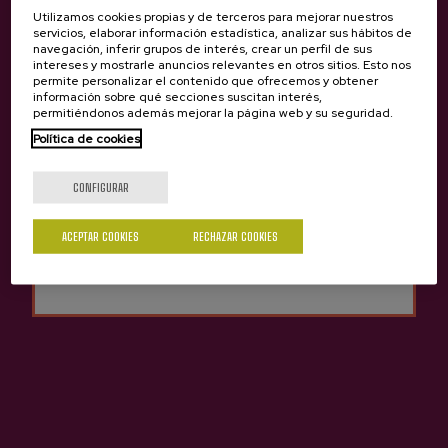
Utilizamos cookies propias y de terceros para mejorar nuestros
servicios, elaborar información estadística, analizar sus hábitos de
navegación, inferir grupos de interés, crear un perfil de sus
intereses y mostrarle anuncios relevantes en otros sitios. Esto nos
permite personalizar el contenido que ofrecemos y obtener
información sobre qué secciones suscitan interés,
permitiéndonos además mejorar la página web y su seguridad.
Política de cookies
¿Eres mayor de edad?
CONFIGURAR
Sí
No
Sidra D.O. Natural Añota
ACEPTAR COOKIES
RECHAZAR COOKIES
3,65 €
Anterior
Siguie
Otras sidrerías que pueden interesarte