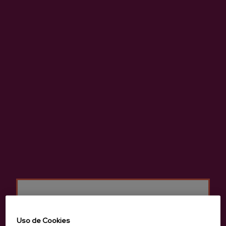
Anterior
Siguie
Productos de Sidrería Añota
Uso de Cookies