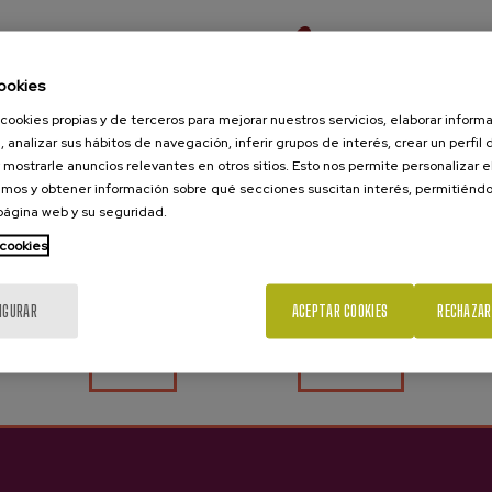
ookies
cookies propias y de terceros para mejorar nuestros servicios, elaborar inform
, analizar sus hábitos de navegación, inferir grupos de interés, crear un perfil 
 mostrarle anuncios relevantes en otros sitios. Esto nos permite personalizar 
mos y obtener información sobre qué secciones suscitan interés, permitién
 página web y su seguridad.
¿Eres mayor de edad?
 cookies
IGURAR
ACEPTAR COOKIES
RECHAZAR
Sí
No