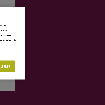
ación
de sus
el contenido
donos además
 COOKIES