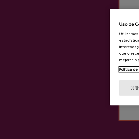
Uso de C
Utilizamos 
estadística
intereses y
que ofrece
mejorar la
Política de
CONF
Sidra D.O. Natural Tximista
3,65 €