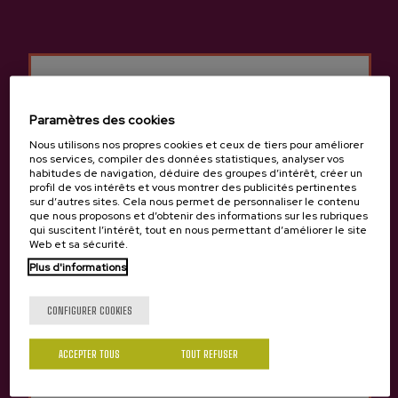
Autres produits susceptibles
de vous intéresser
Paramètres des cookies
Nous utilisons nos propres cookies et ceux de tiers pour améliorer
nos services, compiler des données statistiques, analyser vos
habitudes de navigation, déduire des groupes d’intérêt, créer un
profil de vos intérêts et vous montrer des publicités pertinentes
sur d’autres sites. Cela nous permet de personnaliser le contenu
que nous proposons et d’obtenir des informations sur les rubriques
qui suscitent l’intérêt, tout en nous permettant d’améliorer le site
Web et sa sécurité.
Tu as 18 ans?
Plus d'informations
CONFIGURER COOKIES
Oui
Non
ACCEPTER TOUS
TOUT REFUSER