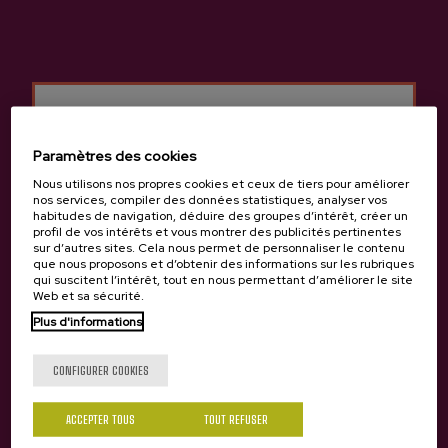
Paramètres des cookies
Nous utilisons nos propres cookies et ceux de tiers pour améliorer
nos services, compiler des données statistiques, analyser vos
habitudes de navigation, déduire des groupes d’intérêt, créer un
profil de vos intérêts et vous montrer des publicités pertinentes
sur d’autres sites. Cela nous permet de personnaliser le contenu
que nous proposons et d’obtenir des informations sur les rubriques
qui suscitent l’intérêt, tout en nous permettant d’améliorer le site
Web et sa sécurité.
Précédent
Suivan
Autres cidreries qui peuvent vous intéresser
Tu as 18 ans?
Plus d'informations
CONFIGURER COOKIES
Oui
Non
ACCEPTER TOUS
TOUT REFUSER