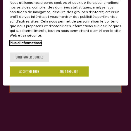
Nous utilisons nos propres cookies et ceux de tiers pour améliorer
nos services, compiler des données statistiques, analyser vos
habitudes de navigation, déduire des groupes d’intérêt, créer un
profil de vos intérêts et vous montrer des publicités pertinentes
sur d’autres sites. Cela nous permet de personnaliser le contenu
que nous proposons et d’obtenir des informations sur les rubriques
qui suscitent l’intérêt, tout en nous permettant d’améliorer le site
Web et sa sécurité.
Tu as 18 ans?
Plus d'informations
CONFIGURER COOKIES
Oui
Non
Cidre Altuna Euskal
Cidre Naturel Altuna
ACCEPTER TOUS
TOUT REFUSER
Sagardoa AOP
2,80 €
3,65 €
Précédent
Suivan
Autres cidreries qui peuvent vous intéresser