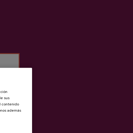
ación
de sus
el contenido
donos además