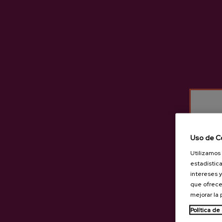
Uso de C
Utilizamos 
estadística
intereses y
que ofrece
mejorar la
Política de