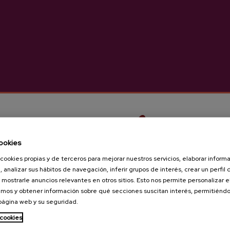
Características
Sidra Vasca D.O.
Sidrería Eguzkitza
ookies
cookies propias y de terceros para mejorar nuestros servicios, elaborar inform
, analizar sus hábitos de navegación, inferir grupos de interés, crear un perfil 
 mostrarle anuncios relevantes en otros sitios. Esto nos permite personalizar 
mos y obtener información sobre qué secciones suscitan interés, permitién
 página web y su seguridad.
¿Eres mayor de edad?
 cookies