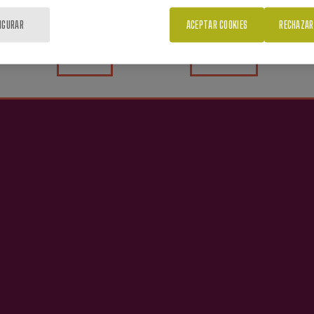
IGURAR
ACEPTAR COOKIES
RECHAZAR
Sí
No
Contacto
Ver
Nabarra Oñatz 7 bajo
Comprar sidra
20115 Astigarraga
Sagardoa Route
Gipuzkoa
Sidra vasca
Contacto
+34 943 336 811
info@sagardoa.eus