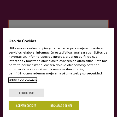
Uso de Cookies
Utilizamos cookies propias y de terceros para mejorar nuestros
servicios, elaborar información estadística, analizar sus hábitos de
navegación, inferir grupos de interés, crear un perfil de sus
Anterior
Siguie
Productos de Sidrería Eguzkitza
intereses y mostrarle anuncios relevantes en otros sitios. Esto nos
permite personalizar el contenido que ofrecemos y obtener
información sobre qué secciones suscitan interés,
permitiéndonos además mejorar la página web y su seguridad.
Política de cookies
¿Eres mayor de edad?
CONFIGURAR
Sí
No
ACEPTAR COOKIES
RECHAZAR COOKIES