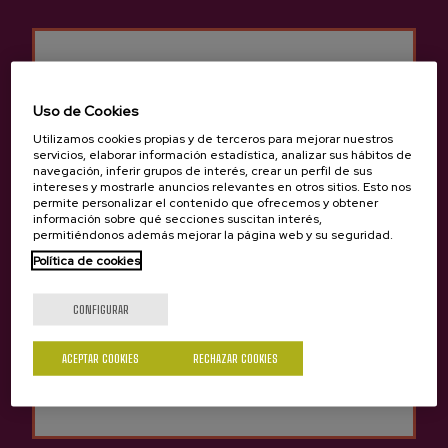
Uso de Cookies
Anterior
Siguie
Productos de Sidrería Barkaiztegi
Utilizamos cookies propias y de terceros para mejorar nuestros
servicios, elaborar información estadística, analizar sus hábitos de
navegación, inferir grupos de interés, crear un perfil de sus
intereses y mostrarle anuncios relevantes en otros sitios. Esto nos
permite personalizar el contenido que ofrecemos y obtener
información sobre qué secciones suscitan interés,
permitiéndonos además mejorar la página web y su seguridad.
Política de cookies
¿Eres mayor de edad?
CONFIGURAR
Sí
No
ACEPTAR COOKIES
RECHAZAR COOKIES