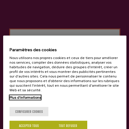
Cidrerie Ekain
Autres produits susceptibles
Paramètres des cookies
de vous intéresser
Nous utilisons nos propres cookies et ceux de tiers pour améliorer
nos services, compiler des données statistiques, analyser vos
habitudes de navigation, déduire des groupes d’intérêt, créer un
profil de vos intérêts et vous montrer des publicités pertinentes
sur d’autres sites. Cela nous permet de personnaliser le contenu
que nous proposons et d’obtenir des informations sur les rubriques
qui suscitent l’intérêt, tout en nous permettant d’améliorer le site
Web et sa sécurité.
Tu as 18 ans?
Plus d'informations
CONFIGURER COOKIES
Oui
Non
ACCEPTER TOUS
TOUT REFUSER