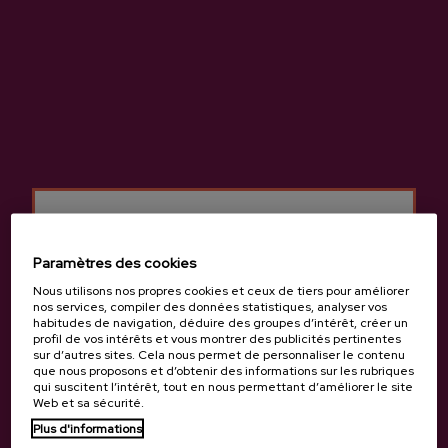
Bº Igartua, 43, 48110 , Gatika
Voir sur Google Maps
(+34) 946 741 513 / 661 296 915
Paramètres des cookies
Nous utilisons nos propres cookies et ceux de tiers pour améliorer
nos services, compiler des données statistiques, analyser vos
habitudes de navigation, déduire des groupes d’intérêt, créer un
profil de vos intérêts et vous montrer des publicités pertinentes
sur d’autres sites. Cela nous permet de personnaliser le contenu
que nous proposons et d’obtenir des informations sur les rubriques
qui suscitent l’intérêt, tout en nous permettant d’améliorer le site
Web et sa sécurité.
Tu as 18 ans?
Plus d'informations