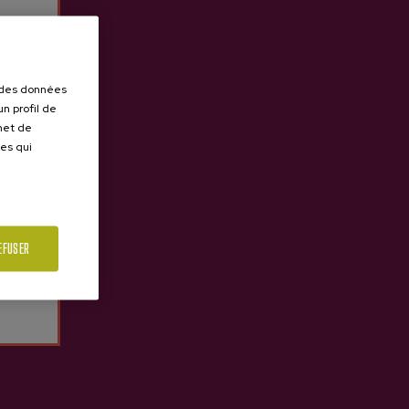
r des données
n profil de
rmet de
ues qui
EFUSER