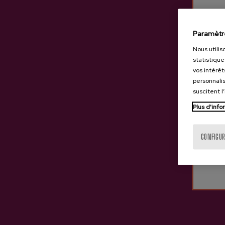
Paramètr
Nous utilis
statistique
vos intérêt
personnalis
suscitent l
Plus d'info
CONFIGUR
Cidre A.O.P. Oianume
Cidre A.O.P. Premium
3,40 €