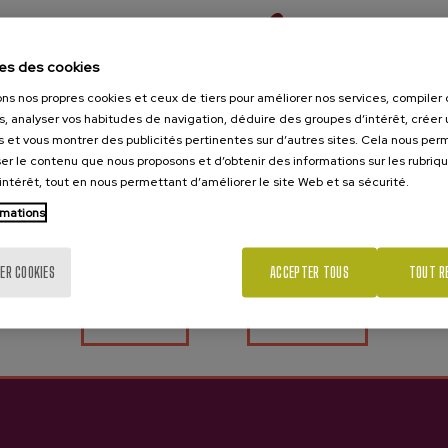
es des cookies
ons nos propres cookies et ceux de tiers pour améliorer nos services, compile
s, analyser vos habitudes de navigation, déduire des groupes d’intérêt, créer u
s et vous montrer des publicités pertinentes sur d’autres sites. Cela nous pe
er le contenu que nous proposons et d’obtenir des informations sur les rubriq
’intérêt, tout en nous permettant d’améliorer le site Web et sa sécurité.
Tu as 18 ans?
rmations
ER COOKIES
ACCEPTER TOUS
TOUT R
Oui
Non
Oianume
3,80 €