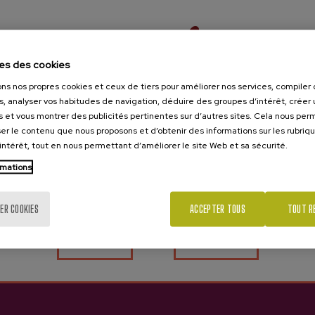
es des cookies
ons nos propres cookies et ceux de tiers pour améliorer nos services, compile
s, analyser vos habitudes de navigation, déduire des groupes d’intérêt, créer u
s et vous montrer des publicités pertinentes sur d’autres sites. Cela nous pe
er le contenu que nous proposons et d’obtenir des informations sur les rubriq
’intérêt, tout en nous permettant d’améliorer le site Web et sa sécurité.
Tu as 18 ans?
rmations
ER COOKIES
ACCEPTER TOUS
TOUT R
Oui
Non