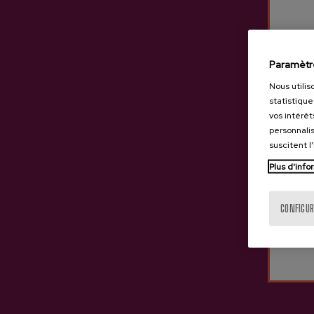
Paramètr
Nous utilis
statistique
vos intérêt
personnalis
suscitent l
Plus d'info
CONFIGUR
Cidre A.O.P. Zabala
3,65 €