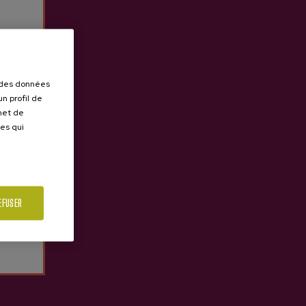
r des données
n profil de
rmet de
ues qui
EFUSER