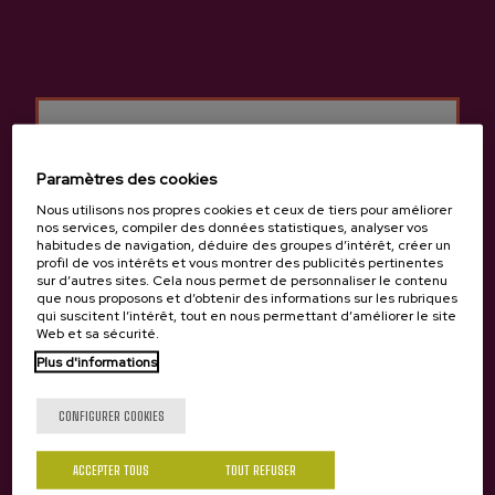
Paramètres des cookies
Nous utilisons nos propres cookies et ceux de tiers pour améliorer
nos services, compiler des données statistiques, analyser vos
habitudes de navigation, déduire des groupes d’intérêt, créer un
profil de vos intérêts et vous montrer des publicités pertinentes
sur d’autres sites. Cela nous permet de personnaliser le contenu
que nous proposons et d’obtenir des informations sur les rubriques
qui suscitent l’intérêt, tout en nous permettant d’améliorer le site
CHAMBRES
Web et sa sécurité.
Capacité : 44 personnes.
Tu as 18 ans?
Plus d'informations
Chambres : 20 chambres doubles, 3 chambres individuelles
et 1 chambre adaptée. Avec salle de bains, climatisation,
CONFIGURER COOKIES
chauffage, sèche-cheveux et TV.
Prix : Chambre double avec salle de bains à partir de 34,00
Oui
Non
euros.
ACCEPTER TOUS
TOUT REFUSER