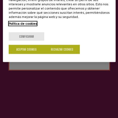
intereses y mostrarle anuncios relevantes en otros sitios. Esto nos
permite personalizar el contenido que ofrecemos y obtener
información sobre qué secciones suscitan interés, permitiéndonos
además mejorar la página web y su seguridad.
Sidrería Bereziartua
Política de cookies
¿Eres mayor de edad?
CONFIGURAR
Sí
No
ACEPTAR COOKIES
RECHAZAR COOKIES
Contacto
Nabarra Oñatz 7 bajo
20115 Astigarraga
Gipuzkoa
+34 943 336 811
info@sagardoa.eus