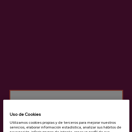
Sidra natural de gran calidad elaborada 100 % con manzana
autóctona.
Más información de sidrería Bereziartua
Características
Uso de Cookies
Utilizamos cookies propias y de terceros para mejorar nuestros
servicios, elaborar información estadística, analizar sus hábitos de
Sidra Vasca D.O.
navegación, inferir grupos de interés, crear un perfil de sus