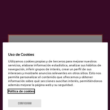
Sidra Vasca D.O.
Sidrería Gartziategi
Uso de Cookies
Otros productos que
Utilizamos cookies propias y de terceros para mejorar nuestros
pueden interesarte
servicios, elaborar información estadística, analizar sus hábitos de
navegación, inferir grupos de interés, crear un perfil de sus
intereses y mostrarle anuncios relevantes en otros sitios. Esto nos
permite personalizar el contenido que ofrecemos y obtener
información sobre qué secciones suscitan interés, permitiéndonos
además mejorar la página web y su seguridad.
Política de cookies
¿Eres mayor de edad?
CONFIGURAR