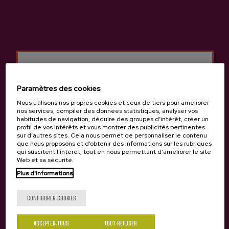
Cidrerie Gartziategi
Autres produits susceptibles
Paramètres des cookies
de vous intéresser
Nous utilisons nos propres cookies et ceux de tiers pour améliorer
nos services, compiler des données statistiques, analyser vos
habitudes de navigation, déduire des groupes d’intérêt, créer un
profil de vos intérêts et vous montrer des publicités pertinentes
sur d’autres sites. Cela nous permet de personnaliser le contenu
que nous proposons et d’obtenir des informations sur les rubriques
qui suscitent l’intérêt, tout en nous permettant d’améliorer le site
Web et sa sécurité.
Tu as 18 ans?
Plus d'informations
CONFIGURER COOKIES
Oui
Non
ACCEPTER TOUS
TOUT REFUSER