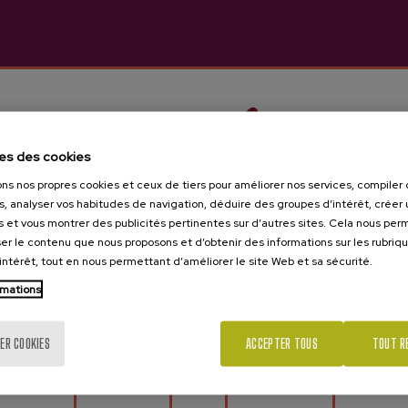
 tradition.” Nous proposons un hébergement dans un cadre pais
t un espace de réunion avec des salles entièrement équipée
map
Télécharger le catalogue d’entreprise
es des cookies
ons nos propres cookies et ceux de tiers pour améliorer nos services, compile
s, analyser vos habitudes de navigation, déduire des groupes d’intérêt, créer u
s et vous montrer des publicités pertinentes sur d’autres sites. Cela nous pe
er le contenu que nous proposons et d’obtenir des informations sur les rubriq
’intérêt, tout en nous permettant d’améliorer le site Web et sa sécurité.
Tu as 18 ans?
rmations
ER COOKIES
ACCEPTER TOUS
TOUT R
Oui
Non