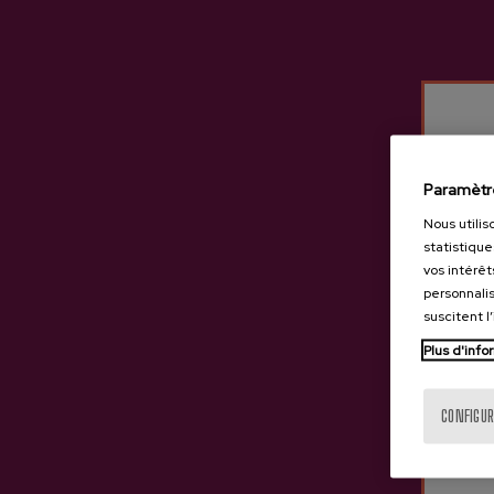
“Où le travail rencontre la
e
Paramètr
Nous utilis
statistique
vos intérêt
personnalis
suscitent l
Plus d'info
CONFIGUR