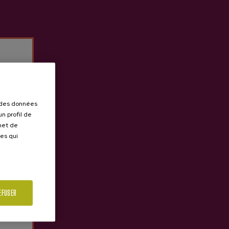
ible, entouré par la nature,
s.
r des données
n profil de
rmet de


ues qui
EFUSER