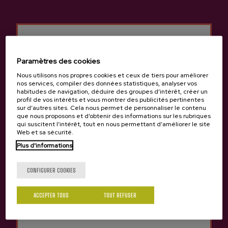
Paramètres des cookies
Nous utilisons nos propres cookies et ceux de tiers pour améliorer
nos services, compiler des données statistiques, analyser vos
habitudes de navigation, déduire des groupes d’intérêt, créer un
profil de vos intérêts et vous montrer des publicités pertinentes
sur d’autres sites. Cela nous permet de personnaliser le contenu
que nous proposons et d’obtenir des informations sur les rubriques
qui suscitent l’intérêt, tout en nous permettant d’améliorer le site
CHAMBRES
Web et sa sécurité.
Capacité : 12 personnes (+ 4 lits supplémentaires).
Tu as 18 ans?
Plus d'informations
Chambres doubles et individuelles.
Prix : Chambre double avec salle de bains à partir de 55,00
CONFIGURER COOKIES
euros.
Oui
Non
SERVICES
ACCEPTER TOUS
TOUT REFUSER
Salon : réservé aux clients.
Cuisine : réservée aux clients.
Wi-Fi.