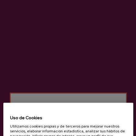
Sidra natural de gran calidad elaborada 100 % con manzana
autóctona.
Más información de sidrería Eula
Características
Uso de Cookies
Utilizamos cookies propias y de terceros para mejorar nuestros
servicios, elaborar información estadística, analizar sus hábitos de
Sidra Vasca D.O.
navegación, inferir grupos de interés, crear un perfil de sus