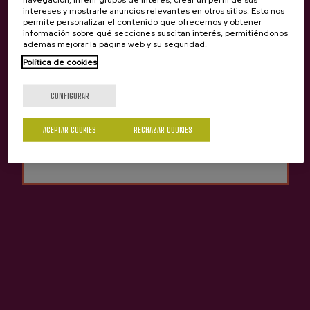
intereses y mostrarle anuncios relevantes en otros sitios. Esto nos
permite personalizar el contenido que ofrecemos y obtener
información sobre qué secciones suscitan interés, permitiéndonos
además mejorar la página web y su seguridad.
Sidrería Eula
Política de cookies
¿Eres mayor de edad?
CONFIGURAR
Sí
No
ACEPTAR COOKIES
RECHAZAR COOKIES
Contacto
Nabarra Oñatz 7 bajo
20115 Astigarraga
Gipuzkoa
+34 943 336 811
info@sagardoa.eus