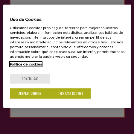
Más información de sidrería Alorrenea
Uso de Cookies
Utilizamos cookies propias y de terceros para mejorar nuestros
servicios, elaborar información estadística, analizar sus hábitos de
navegación, inferir grupos de interés, crear un perfil de sus
Características
intereses y mostrarle anuncios relevantes en otros sitios. Esto nos
permite personalizar el contenido que ofrecemos y obtener
información sobre qué secciones suscitan interés, permitiéndonos
además mejorar la página web y su seguridad.
Sidra Vasca D.O. Premium
Política de cookies
¿Eres mayor de edad?
CONFIGURAR
Sidrería Alorrenea
Sí
No
ACEPTAR COOKIES
RECHAZAR COOKIES
Otros productos que
pueden interesarte