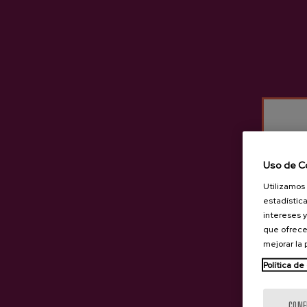
Otros productos que puede
Uso de C
Utilizamos 
estadística
intereses y
que ofrece
mejorar la
Política de
CONF