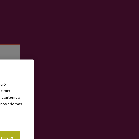
ación
de sus
el contenido
donos además
 COOKIES