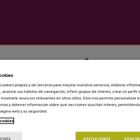
n interesarte
ookies
cookies propias y de terceros para mejorar nuestros servicios, elaborar inform
, analizar sus hábitos de navegación, inferir grupos de interés, crear un perfil 
 mostrarle anuncios relevantes en otros sitios. Esto nos permite personalizar 
mos y obtener información sobre qué secciones suscitan interés, permitién
 página web y su seguridad.
¿Eres mayor de edad?
 cookies
IGURAR
ACEPTAR COOKIES
RECHAZAR