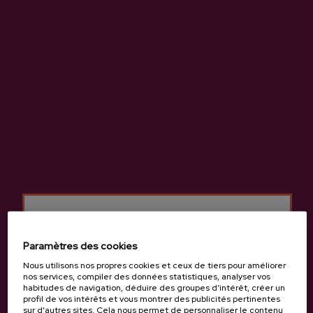
Boisson obtenue par fermentation du moût naturel des
pommes à cidre, élaborée et consommée depuis des milliers
d'années au Pays Basque.
Plus d’informations sur la cidrerie Elorrabi
Paramètres des cookies
Nous utilisons nos propres cookies et ceux de tiers pour améliorer
Caractéristiques
nos services, compiler des données statistiques, analyser vos
habitudes de navigation, déduire des groupes d’intérêt, créer un
profil de vos intérêts et vous montrer des publicités pertinentes
sur d’autres sites. Cela nous permet de personnaliser le contenu