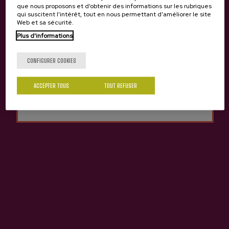
Cidrerie Elorrabi
que nous proposons et d’obtenir des informations sur les rubriques
qui suscitent l’intérêt, tout en nous permettant d’améliorer le site
Web et sa sécurité.
Tu as 18 ans?
Plus d'informations
CONFIGURER COOKIES
Oui
Non
ACCEPTER TOUS
TOUT REFUSER
Contact
Nabarra Oñatz 7 bajo
20115 Astigarraga
Gipuzkoa
+34 943 336 811
info@sagardoa.eus
Voir
Suivez-nous
Légal