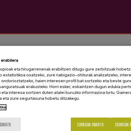
7,50 €
erabilera
opioak eta hirugarrenenak erabiltzen ditugu gure zerbitzuak hobetz
o estatistikoa osatzeko, zure nabigazio-ohiturak analizatzeko, inter
n ondorioztatzeko, haien interesen profil bat sortzeko eta beste gu
esanguratsuak erakusteko. Horri esker, eskaintzen dugun edukia pert
eta interesa sortzen duten atalei buruzko informazioa lortu. Gainer
 eta zure segurtasuna hobetu ditzakegu.
18 urte dituzu?
tika
IGURATU
COOKIEAK ONARTU
COOKIEAK 