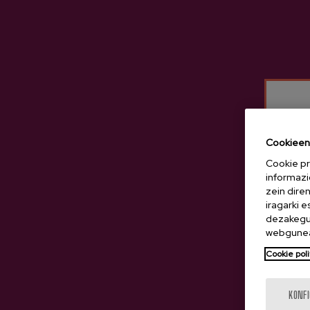
Gartziategi
Iparragirre
Irigoien
Isastegi
Itxasburu
Izeta
Kuartango
Cookieen 
Lizeaga
Cookie pr
Oiharte
informazi
zein dire
Ola
iragarki 
Petritegi
dezakegu 
webgunea
Mizpiradi
Cookie poli
Saizar
Sarasola
KONF
Tximista