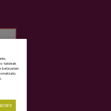
eko,
es-taldeak
ne batzuetan
sonalizatu
a,
BAZTERTU